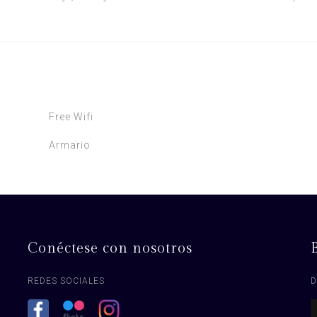
Free Wifi
Armario
Conéctese con nosotros
REDES SOCIALES
D