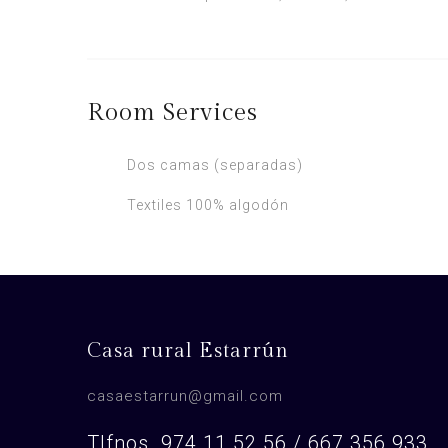
Room
Services
Dos camas (separadas)
Textiles 100% algodón
Casa rural Estarrún
casaestarrun@gmail.com
Tlfnos. 974 11 52 56 / 667 356 933